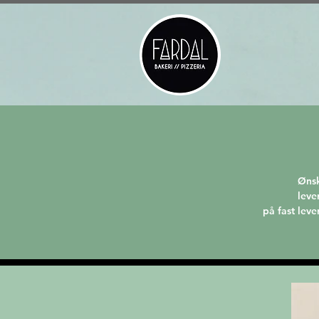
Ønsk
leve
på fast leve