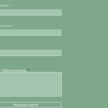
tsnavn
ktperson
, fakturaadresse
Registrer bedrift