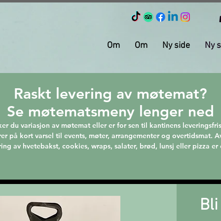
Om
Om
Ny side
Ny s
Raskt levering av møtemat?
Se møtematsmeny lenger ned
er du variasjon av møtemat eller er for sen til kantinens leveringsfris
rer på kort varsel til events, møter, arrangementer og overtidsmat. A
ring av hvetebakst, cookies, wraps, salater, brød, lunsj eller pizza e
Bl