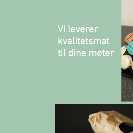
Vi leverer
kvalitetsmat
til dine møter