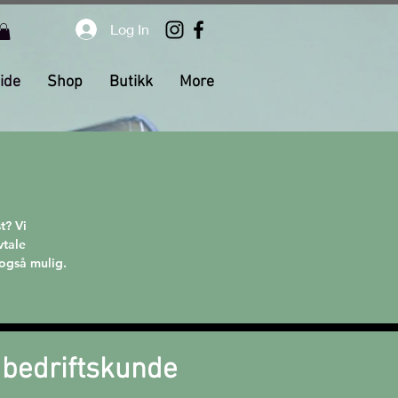
Log In
ide
Shop
Butikk
More
t? Vi
vtale
r også mulig.
i bedriftskunde