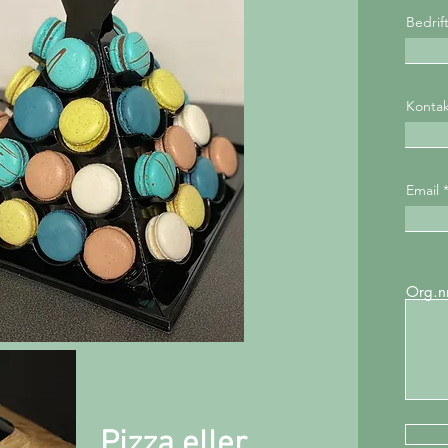
Bedrif
Konta
Email
Org.nr
Pizza eller